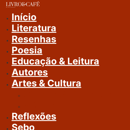
Ir
Para
Início
O
Literatura
Conteúdo
Resenhas
Poesia
Educação & Leitura
Autores
Artes & Cultura
Cinema & Literatura
Música
Reflexões
Sebo