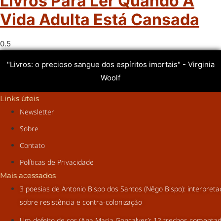
Livros Para Ler Quando A
Vida Adulta Está Cansada
"Livros: o precioso sangue dos espíritos imortais" - Virginia
Woolf
Links úteis
Newsletter
Sobre
Contato
Políticas de Privacidade
Mais acessados
3 poesias de Antonio Bispo dos Santos (Nêgo Bispo): interpret
sobre resistência e contra-colonização
Um defeito de cor (Ana Maria Gonçalves): 12 trechos comenta