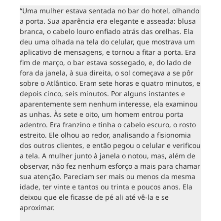
“Uma mulher estava sentada no bar do hotel, olhando
a porta. Sua aparência era elegante e asseada: blusa
branca, o cabelo louro enfiado atrás das orelhas. Ela
deu uma olhada na tela do celular, que mostrava um
aplicativo de mensagens, e tornou a fitar a porta. Era
fim de março, o bar estava sossegado, e, do lado de
fora da janela, à sua direita, o sol começava a se pôr
sobre o Atlântico. Eram sete horas e quatro minutos, e
depois cinco, seis minutos. Por alguns instantes e
aparentemente sem nenhum interesse, ela examinou
as unhas. Às sete e oito, um homem entrou porta
adentro. Era franzino e tinha o cabelo escuro, o rosto
estreito. Ele olhou ao redor, analisando a fisionomia
dos outros clientes, e então pegou o celular e verificou
a tela. A mulher junto à janela o notou, mas, além de
observar, não fez nenhum esforço a mais para chamar
sua atenção. Pareciam ser mais ou menos da mesma
idade, ter vinte e tantos ou trinta e poucos anos. Ela
deixou que ele ficasse de pé ali até vê-la e se
aproximar.