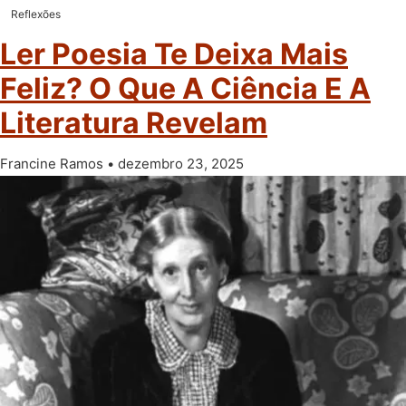
Reflexões
Ler Poesia Te Deixa Mais
Feliz? O Que A Ciência E A
Literatura Revelam
Francine Ramos
dezembro 23, 2025