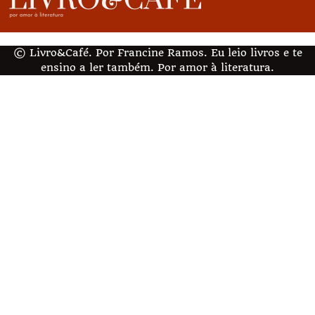
© Livro&Café. Por Francine Ramos. Eu leio livros e te
ensino a ler também. Por amor à literatura.