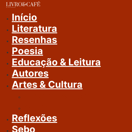
Ir
Para
Início
O
Literatura
Conteúdo
Resenhas
Poesia
Educação & Leitura
Autores
Artes & Cultura
Cinema & Literatura
Música
Reflexões
Sebo