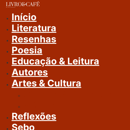
Ir
Para
Início
O
Literatura
Conteúdo
Resenhas
Poesia
Educação & Leitura
Autores
Artes & Cultura
Cinema & Literatura
Música
Reflexões
Sebo