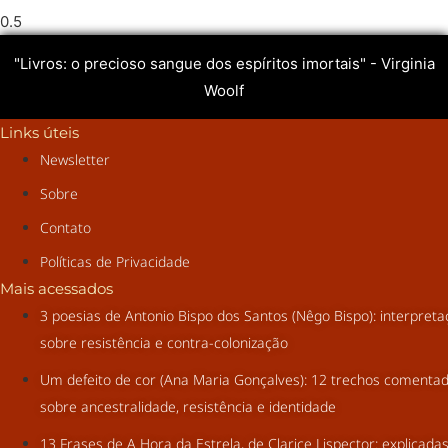
"Livros: o precioso sangue dos espíritos imortais" - Virginia
Woolf
Links úteis
Newsletter
Sobre
Contato
Políticas de Privacidade
Mais acessados
3 poesias de Antonio Bispo dos Santos (Nêgo Bispo): interpret
sobre resistência e contra-colonização
Um defeito de cor (Ana Maria Gonçalves): 12 trechos comenta
sobre ancestralidade, resistência e identidade
13 Frases de A Hora da Estrela, de Clarice Lispector: explicada