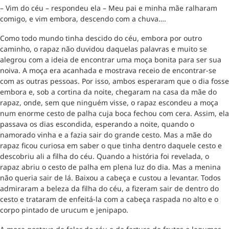
– Vim do céu – respondeu ela – Meu pai e minha mãe ralharam
comigo, e vim embora, descendo com a chuva….
Como todo mundo tinha descido do céu, embora por outro
caminho, o rapaz não duvidou daquelas palavras e muito se
alegrou com a ideia de encontrar uma moça bonita para ser sua
noiva. A moça era acanhada e mostrava receio de encontrar-se
com as outras pessoas. Por isso, ambos esperaram que o dia fosse
embora e, sob a cortina da noite, chegaram na casa da mãe do
rapaz, onde, sem que ninguém visse, o rapaz escondeu a moça
num enorme cesto de palha cuja boca fechou com cera. Assim, ela
passava os dias escondida, esperando a noite, quando o
namorado vinha e a fazia sair do grande cesto. Mas a mãe do
rapaz ficou curiosa em saber o que tinha dentro daquele cesto e
descobriu ali a filha do céu. Quando a história foi revelada, o
rapaz abriu o cesto de palha em plena luz do dia. Mas a menina
não queria sair de lá. Baixou a cabeça e custou a levantar. Todos
admiraram a beleza da filha do céu, a fizeram sair de dentro do
cesto e trataram de enfeitá-la com a cabeça raspada no alto e o
corpo pintado de urucum e jenipapo.