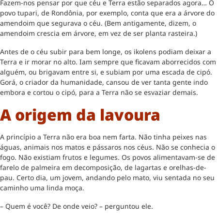
Fazem-nos pensar por que céu e Terra estão separados agora… O
povo tupari, de Rondônia, por exemplo, conta que era a árvore do
amendoim que segurava o céu. (Bem antigamente, dizem, o
amendoim crescia em árvore, em vez de ser planta rasteira.)
Antes de o céu subir para bem longe, os ikolens podiam deixar a
Terra e ir morar no alto. Iam sempre que ficavam aborrecidos com
alguém, ou brigavam entre si, e subiam por uma escada de cipó.
Gorá, o criador da humanidade, cansou de ver tanta gente indo
embora e cortou o cipó, para a Terra não se esvaziar demais.
A origem da lavoura
A princípio a Terra não era boa nem farta. Não tinha peixes nas
águas, animais nos matos e pássaros nos céus. Não se conhecia o
fogo. Não existiam frutos e legumes. Os povos alimentavam-se de
farelo de palmeira em decomposição, de lagartas e orelhas-de-
pau. Certo dia, um jovem, andando pelo mato, viu sentada no seu
caminho uma linda moça.
– Quem é você? De onde veio? – perguntou ele.