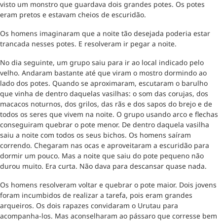
visto um monstro que guardava dois grandes potes. Os potes
eram pretos e estavam cheios de escuridão.
Os homens imaginaram que a noite tão desejada poderia estar
trancada nesses potes. E resolveram ir pegar a noite.
No dia seguinte, um grupo saiu para ir ao local indicado pelo
velho. Andaram bastante até que viram o mostro dormindo ao
lado dos potes. Quando se aproximaram, escutaram o barulho
que vinha de dentro daquelas vasilhas: o som das corujas, dos
macacos noturnos, dos grilos, das rãs e dos sapos do brejo e de
todos os seres que vivem na noite. O grupo usando arco e flechas
conseguiram quebrar o pote menor. De dentro daquela vasilha
saiu a noite com todos os seus bichos. Os homens saíram
correndo. Chegaram nas ocas e aproveitaram a escuridão para
dormir um pouco. Mas a noite que saiu do pote pequeno não
durou muito. Era curta. Não dava para descansar quase nada.
Os homens resolveram voltar e quebrar o pote maior. Dois jovens
foram incumbidos de realizar a tarefa, pois eram grandes
arqueiros. Os dois rapazes convidaram o Urutau para
acompanha-los. Mas aconselharam ao pássaro que corresse bem