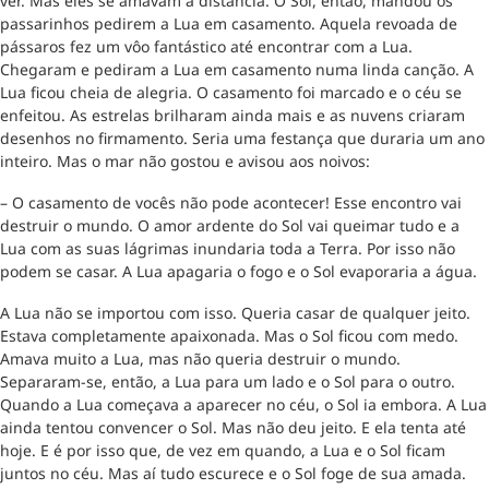
ver. Mas eles se amavam a distância. O Sol, então, mandou os
passarinhos pedirem a Lua em casamento. Aquela revoada de
pássaros fez um vôo fantástico até encontrar com a Lua.
Chegaram e pediram a Lua em casamento numa linda canção. A
Lua ficou cheia de alegria. O casamento foi marcado e o céu se
enfeitou. As estrelas brilharam ainda mais e as nuvens criaram
desenhos no firmamento. Seria uma festança que duraria um ano
inteiro. Mas o mar não gostou e avisou aos noivos:
– O casamento de vocês não pode acontecer! Esse encontro vai
destruir o mundo. O amor ardente do Sol vai queimar tudo e a
Lua com as suas lágrimas inundaria toda a Terra. Por isso não
podem se casar. A Lua apagaria o fogo e o Sol evaporaria a água.
A Lua não se importou com isso. Queria casar de qualquer jeito.
Estava completamente apaixonada. Mas o Sol ficou com medo.
Amava muito a Lua, mas não queria destruir o mundo.
Separaram-se, então, a Lua para um lado e o Sol para o outro.
Quando a Lua começava a aparecer no céu, o Sol ia embora. A Lua
ainda tentou convencer o Sol. Mas não deu jeito. E ela tenta até
hoje. E é por isso que, de vez em quando, a Lua e o Sol ficam
juntos no céu. Mas aí tudo escurece e o Sol foge de sua amada.