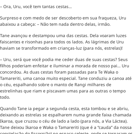
– Ora, Uru, você tem tantas cestas…
Surpreso e com medo de ser descoberto em sua fraqueza, Uru
abaixou a cabeça: – Não tem nada dentro delas, irmão.
Tane avançou e destampou uma das cestas. Dela voaram luzes
faiscantes e risonhas para todos os lados. As lágrimas de Uru
haviam se transformado em crianças-luz (para nós, estrelas)!
– Uru, será que você podia me ceder duas de suas cestas? Seus
filhos poderiam enfeitar e iluminar a morada de nosso pai… Uru
concordou. As duas cestas foram passadas para Te Waka o
Tamareriti, uma canoa muito especial. Tane conduziu a canoa até
o céu, espalhando sobre o manto de Rangi milhares de
estrelinhas que riam e piscavam umas para as outras o tempo
todo.
Quando Tane ia pegar a segunda cesta, esta tombou e se abriu,
deixando as estrelas se espalharem numa grande faixa chamada
Ikaroa, que cruzou o céu de lado a lado (para nós, a Via Láctea).
Tane deixou Ikaroa e Waka o Tamareriti (que é a “cauda” da nossa
constelação do Escorpião) no espaço celeste, onde se tornaram os