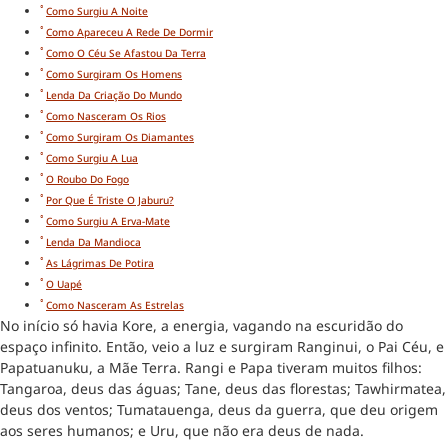
Como Surgiu A Noite
​Como Apareceu A Rede De Dormir
Como O Céu Se Afastou Da Terra
Como Surgiram Os Homens
​Lenda Da Criação Do Mundo
Como Nasceram Os Rios
Como Surgiram Os Diamantes
​Como Surgiu A Lua
O Roubo Do Fogo
​Por Que É Triste O Jaburu?
Como Surgiu A Erva-Mate
Lenda Da Mandioca
As Lágrimas De Potira
O Uapé
Como Nasceram As Estrelas
No início só havia Kore, a energia, vagando na escuridão do
espaço infinito. Então, veio a luz e surgiram Ranginui, o Pai Céu, e
Papatuanuku, a Mãe Terra. Rangi e Papa tiveram muitos filhos:
Tangaroa, deus das águas; Tane, deus das florestas; Tawhirmatea,
deus dos ventos; Tumatauenga, deus da guerra, que deu origem
aos seres humanos; e Uru, que não era deus de nada.