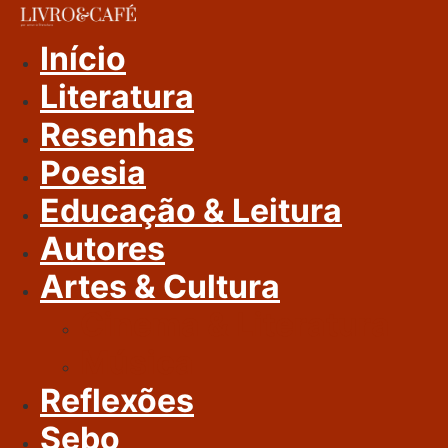
Ir
Para
Início
O
Literatura
Conteúdo
Resenhas
Poesia
Educação & Leitura
Autores
Artes & Cultura
Cinema & Literatura
Música
Reflexões
Sebo