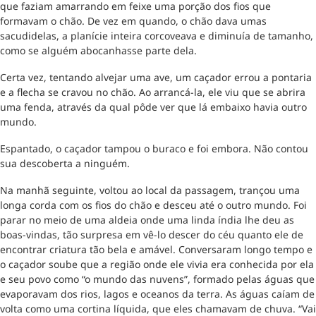
que faziam amarrando em feixe uma porção dos fios que
formavam o chão. De vez em quando, o chão dava umas
sacudidelas, a planície inteira corcoveava e diminuía de tamanho,
como se alguém abocanhasse parte dela.
Certa vez, tentando alvejar uma ave, um caçador errou a pontaria
e a flecha se cravou no chão. Ao arrancá-la, ele viu que se abrira
uma fenda, através da qual pôde ver que lá embaixo havia outro
mundo.
Espantado, o caçador tampou o buraco e foi embora. Não contou
sua descoberta a ninguém.
Na manhã seguinte, voltou ao local da passagem, trançou uma
longa corda com os fios do chão e desceu até o outro mundo. Foi
parar no meio de uma aldeia onde uma linda índia lhe deu as
boas-vindas, tão surpresa em vê-lo descer do céu quanto ele de
encontrar criatura tão bela e amável. Conversaram longo tempo e
o caçador soube que a região onde ele vivia era conhecida por ela
e seu povo como “o mundo das nuvens”, formado pelas águas que
evaporavam dos rios, lagos e oceanos da terra. As águas caíam de
volta como uma cortina líquida, que eles chamavam de chuva. “Vai