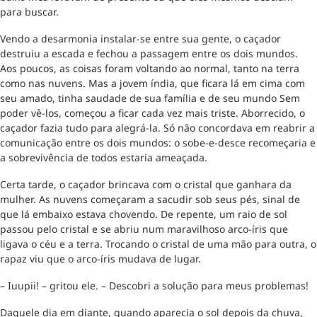
para buscar.
Vendo a desarmonia instalar-se entre sua gente, o caçador
destruiu a escada e fechou a passagem entre os dois mundos.
Aos poucos, as coisas foram voltando ao normal, tanto na terra
como nas nuvens. Mas a jovem índia, que ficara lá em cima com
seu amado, tinha saudade de sua família e de seu mundo Sem
poder vê-los, começou a ficar cada vez mais triste. Aborrecido, o
caçador fazia tudo para alegrá-la. Só não concordava em reabrir a
comunicação entre os dois mundos: o sobe-e-desce recomeçaria e
a sobrevivência de todos estaria ameaçada.
Certa tarde, o caçador brincava com o cristal que ganhara da
mulher. As nuvens começaram a sacudir sob seus pés, sinal de
que lá embaixo estava chovendo. De repente, um raio de sol
passou pelo cristal e se abriu num maravilhoso arco-íris que
ligava o céu e a terra. Trocando o cristal de uma mão para outra, o
rapaz viu que o arco-íris mudava de lugar.
– Iuupii! – gritou ele. – Descobri a solução para meus problemas!
Daquele dia em diante, quando aparecia o sol depois da chuva,