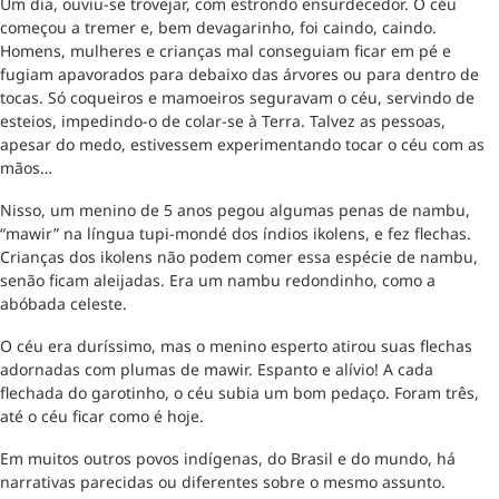
Um dia, ouviu-se trovejar, com estrondo ensurdecedor. O céu
começou a tremer e, bem devagarinho, foi caindo, caindo.
Homens, mulheres e crianças mal conseguiam ficar em pé e
fugiam apavorados para debaixo das árvores ou para dentro de
tocas. Só coqueiros e mamoeiros seguravam o céu, servindo de
esteios, impedindo-o de colar-se à Terra. Talvez as pessoas,
apesar do medo, estivessem experimentando tocar o céu com as
mãos…
Nisso, um menino de 5 anos pegou algumas penas de nambu,
“mawir” na língua tupi-mondé dos índios ikolens, e fez flechas.
Crianças dos ikolens não podem comer essa espécie de nambu,
senão ficam aleijadas. Era um nambu redondinho, como a
abóbada celeste.
O céu era duríssimo, mas o menino esperto atirou suas flechas
adornadas com plumas de mawir. Espanto e alívio! A cada
flechada do garotinho, o céu subia um bom pedaço. Foram três,
até o céu ficar como é hoje.
Em muitos outros povos indígenas, do Brasil e do mundo, há
narrativas parecidas ou diferentes sobre o mesmo assunto.