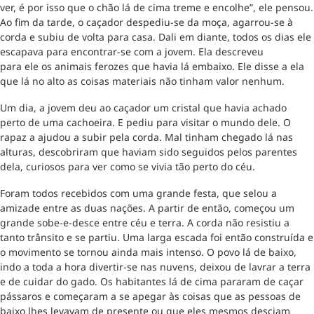
ver, é por isso que o chão lá de cima treme e encolhe”, ele pensou.
Ao fim da tarde, o caçador despediu-se da moça, agarrou-se à
corda e subiu de volta para casa. Dali em diante, todos os dias ele
escapava para encontrar-se com a jovem. Ela descreveu
para ele os animais ferozes que havia lá embaixo. Ele disse a ela
que lá no alto as coisas materiais não tinham valor nenhum.
Um dia, a jovem deu ao caçador um cristal que havia achado
perto de uma cachoeira. E pediu para visitar o mundo dele. O
rapaz a ajudou a subir pela corda. Mal tinham chegado lá nas
alturas, descobriram que haviam sido seguidos pelos parentes
dela, curiosos para ver como se vivia tão perto do céu.
Foram todos recebidos com uma grande festa, que selou a
amizade entre as duas nações. A partir de então, começou um
grande sobe-e-desce entre céu e terra. A corda não resistiu a
tanto trânsito e se partiu. Uma larga escada foi então construída e
o movimento se tornou ainda mais intenso. O povo lá de baixo,
indo a toda a hora divertir-se nas nuvens, deixou de lavrar a terra
e de cuidar do gado. Os habitantes lá de cima pararam de caçar
pássaros e começaram a se apegar às coisas que as pessoas de
baixo lhes levavam de presente ou que eles mesmos desciam