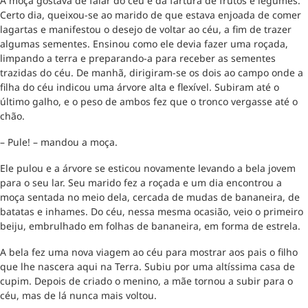
A moça gostava de falar do céu e da fartura de frutos e legumes.
Certo dia, queixou-se ao marido de que estava enjoada de comer
lagartas e manifestou o desejo de voltar ao céu, a fim de trazer
algumas sementes. Ensinou como ele devia fazer uma roçada,
limpando a terra e preparando-a para receber as sementes
trazidas do céu. De manhã, dirigiram-se os dois ao campo onde a
filha do céu indicou uma árvore alta e flexível. Subiram até o
último galho, e o peso de ambos fez que o tronco vergasse até o
chão.
– Pule! – mandou a moça.
Ele pulou e a árvore se esticou novamente levando a bela jovem
para o seu lar. Seu marido fez a roçada e um dia encontrou a
moça sentada no meio dela, cercada de mudas de bananeira, de
batatas e inhames. Do céu, nessa mesma ocasião, veio o primeiro
beiju, embrulhado em folhas de bananeira, em forma de estrela.
A bela fez uma nova viagem ao céu para mostrar aos pais o filho
que lhe nascera aqui na Terra. Subiu por uma altíssima casa de
cupim. Depois de criado o menino, a mãe tornou a subir para o
céu, mas de lá nunca mais voltou.