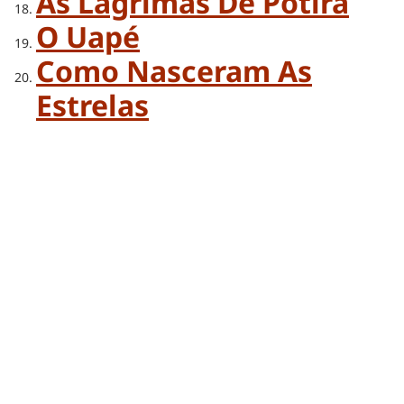
As Lágrimas De Potira
O Uapé
Como Nasceram As
Estrelas