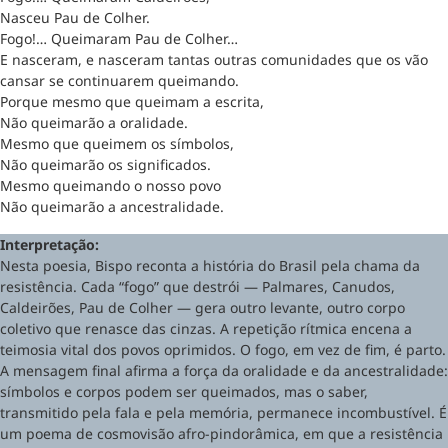
Nasceu Pau de Colher.
Fogo!… Queimaram Pau de Colher…
E nasceram, e nasceram tantas outras comunidades que os vão
cansar se continuarem queimando.
Porque mesmo que queimam a escrita,
Não queimarão a oralidade.
Mesmo que queimem os símbolos,
Não queimarão os significados.
Mesmo queimando o nosso povo
Não queimarão a ancestralidade.
Interpretação:
Nesta poesia, Bispo reconta a história do Brasil pela chama da
resistência. Cada “fogo” que destrói — Palmares, Canudos,
Caldeirões, Pau de Colher — gera outro levante, outro corpo
coletivo que renasce das cinzas. A repetição rítmica encena a
teimosia vital dos povos oprimidos. O fogo, em vez de fim, é parto.
A mensagem final afirma a força da oralidade e da ancestralidade:
símbolos e corpos podem ser queimados, mas o saber,
transmitido pela fala e pela memória, permanece incombustível. É
um poema de cosmovisão afro-pindorâmica, em que a resistência