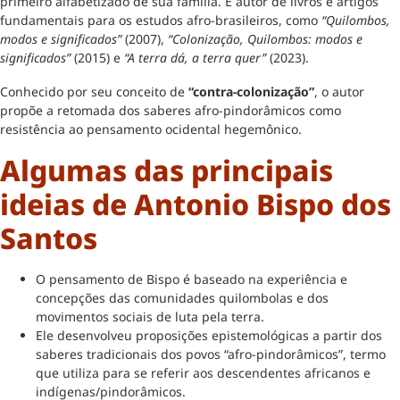
primeiro alfabetizado de sua família. É autor de livros e artigos
fundamentais para os estudos afro-brasileiros, como
“Quilombos,
modos e significados”
(2007),
“Colonização, Quilombos: modos e
significados”
(2015) e
“A terra dá, a terra quer”
(2023).
Conhecido por seu conceito de
“contra-colonização”
, o autor
propõe a retomada dos saberes afro-pindorâmicos como
resistência ao pensamento ocidental hegemônico.
Algumas das principais
ideias de Antonio Bispo dos
Santos
O pensamento de Bispo é baseado na experiência e
concepções das comunidades quilombolas e dos
movimentos sociais de luta pela terra.
Ele desenvolveu proposições epistemológicas a partir dos
saberes tradicionais dos povos “afro-pindorâmicos”, termo
que utiliza para se referir aos descendentes africanos e
indígenas/pindorâmicos.