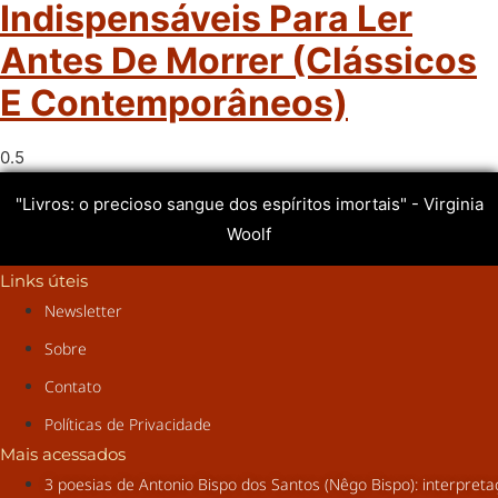
Indispensáveis Para Ler
Antes De Morrer (clássicos
E Contemporâneos)
"Livros: o precioso sangue dos espíritos imortais" - Virginia
Woolf
Links úteis
Newsletter
Sobre
Contato
Políticas de Privacidade
Mais acessados
3 poesias de Antonio Bispo dos Santos (Nêgo Bispo): interpret