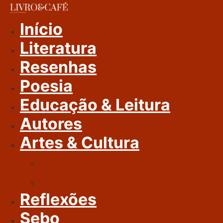
Ir
Para
Início
O
Literatura
Conteúdo
Resenhas
Poesia
Educação & Leitura
Autores
Artes & Cultura
Cinema & Literatura
Música
Reflexões
Sebo