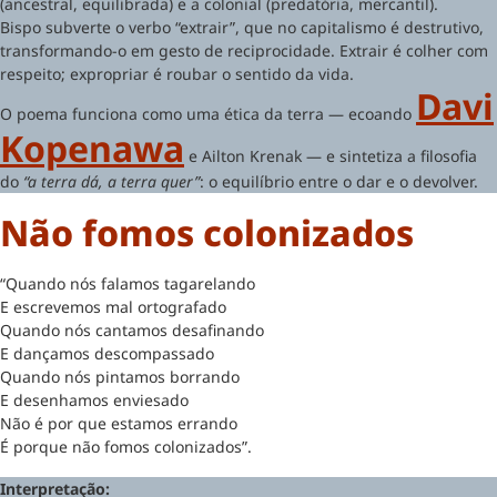
(ancestral, equilibrada) e a colonial (predatória, mercantil).
Bispo subverte o verbo “extrair”, que no capitalismo é destrutivo,
transformando-o em gesto de reciprocidade. Extrair é colher com
respeito; expropriar é roubar o sentido da vida.
Davi
O poema funciona como uma ética da terra — ecoando
Kopenawa
e Ailton Krenak — e sintetiza a filosofia
do
“a terra dá, a terra quer”
: o equilíbrio entre o dar e o devolver.
​Não fomos colonizados
“Quando nós falamos tagarelando
E escrevemos mal ortografado
Quando nós cantamos desafinando
E dançamos descompassado
Quando nós pintamos borrando
E desenhamos enviesado
Não é por que estamos errando
É porque não fomos colonizados”.
Interpretação: