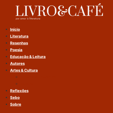
Ir
Para
O
Conteúdo
Início
Literatura
Resenhas
Poesia
Educação & Leitura
Autores
Artes & Cultura
Cinema & Literatura
Música
Reflexões
Sebo
Sobre