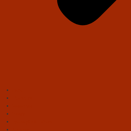
Início
Literatura
Resenhas
Poesia
Educação & Leitura
Autores