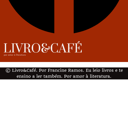
© Livro&Café. Por Francine Ramos. Eu leio livros e te
ensino a ler também. Por amor à literatura.