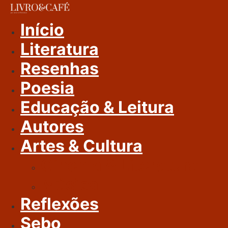
Ir
Para
Início
O
Literatura
Conteúdo
Resenhas
Poesia
Educação & Leitura
Autores
Artes & Cultura
Cinema & Literatura
Música
Reflexões
Sebo