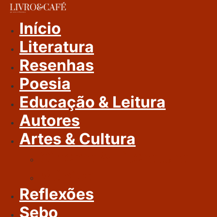
Ir
Para
Início
O
Literatura
Conteúdo
Resenhas
Poesia
Educação & Leitura
Autores
Artes & Cultura
Cinema & Literatura
Música
Reflexões
Sebo