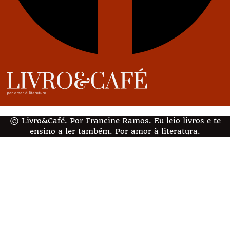
© Livro&Café. Por Francine Ramos. Eu leio livros e te
ensino a ler também. Por amor à literatura.