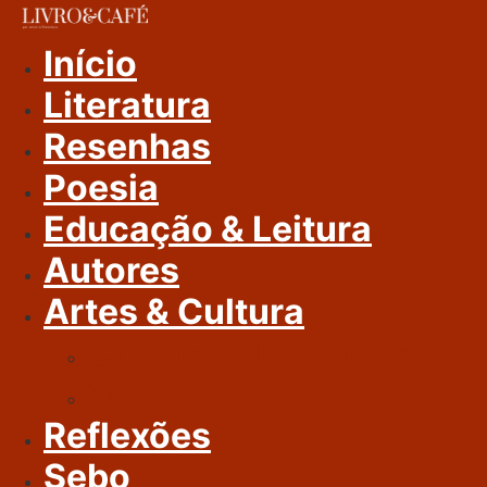
Ir
Para
Início
O
Literatura
Conteúdo
Resenhas
Poesia
Educação & Leitura
Autores
Artes & Cultura
Cinema & Literatura
Música
Reflexões
Sebo