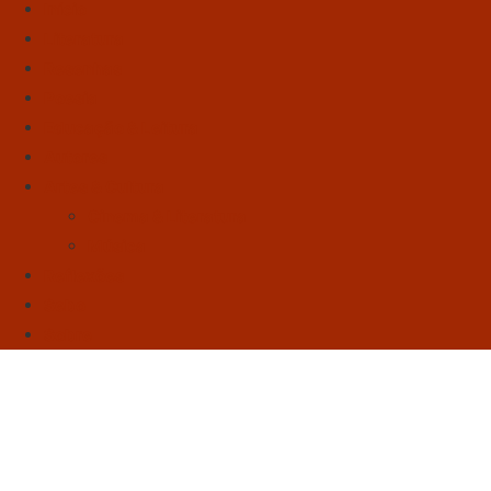
Início
Literatura
Resenhas
Poesia
Educação & Leitura
Autores
Artes & Cultura
Cinema & Literatura
Música
Reflexões
Sebo
Sobre