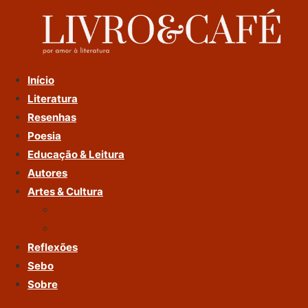
Ir
Para
O
Conteúdo
Início
Literatura
Resenhas
Poesia
Educação & Leitura
Autores
Artes & Cultura
Cinema & Literatura
Música
Reflexões
Sebo
Sobre