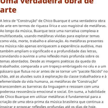
Uma verdadeira obra de
arte
A letra de “Construção” de Chico Buarque é uma verdadeira obra
de arte em termos de riqueza lírica e uso magistral de metáforas.
Ao longo da música, Buarque tece uma narrativa complexa e
multifacetada, usando metáforas vívidas para explorar temas
como vida, morte, trabalho e alienação. As metáforas presentes
na música não apenas enriquecem a experiência auditiva, mas
também ampliam o significado e a profundidade das letras,
convidando o ouvinte a uma reflexão mais profunda sobre os
temas abordados. Desde as imagens poéticas da queda do
trabalhador, comparada a um tropeço embriagado no céu e a um
pássaro que flutua no ar antes de se tornar um “pacote flácido” no
chão, até as alusões sutis à exploração da classe trabalhadora e à
efemeridade da vida humana, as metáforas de “Construção”
transcendem as barreiras da linguagem e ressoam com uma
poderosa ressonância emocional e social. Em suma, a habilidade
de Chico Buarque em utilizar metáforas é fundamental para a
criação de uma obra-prima da música brasileira que continua a
inspirar e provocar reflexões profundas até os dias de hoje.