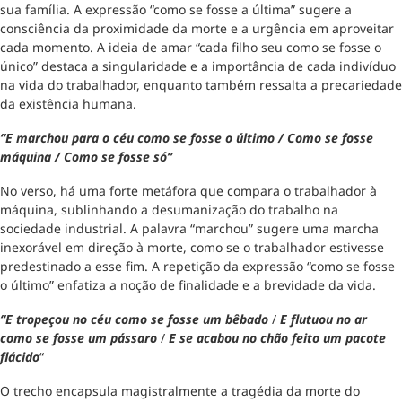
sua família. A expressão “como se fosse a última” sugere a
consciência da proximidade da morte e a urgência em aproveitar
cada momento. A ideia de amar “cada filho seu como se fosse o
único” destaca a singularidade e a importância de cada indivíduo
na vida do trabalhador, enquanto também ressalta a precariedade
da existência humana.
“E marchou para o céu como se fosse o último / Como se fosse
máquina / Como se fosse só”
No verso, há uma forte metáfora que compara o trabalhador à
máquina, sublinhando a desumanização do trabalho na
sociedade industrial. A palavra “marchou” sugere uma marcha
inexorável em direção à morte, como se o trabalhador estivesse
predestinado a esse fim. A repetição da expressão “como se fosse
o último” enfatiza a noção de finalidade e a brevidade da vida.
“E tropeçou no céu como se fosse um bêbado
/
E flutuou no ar
como se fosse um pássaro
/
E se acabou no chão feito um pacote
flácido
“
O trecho encapsula magistralmente a tragédia da morte do