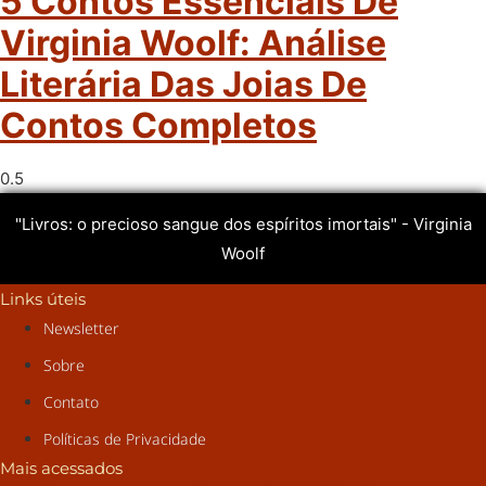
5 Contos Essenciais De
Virginia Woolf: Análise
Literária Das Joias De
Contos Completos
"Livros: o precioso sangue dos espíritos imortais" - Virginia
Woolf
Links úteis
Newsletter
Sobre
Contato
Políticas de Privacidade
Mais acessados