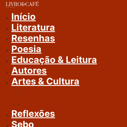
Ir
Para
Início
O
Literatura
Conteúdo
Resenhas
Poesia
Educação & Leitura
Autores
Artes & Cultura
Cinema & Literatura
Música
Reflexões
Sebo