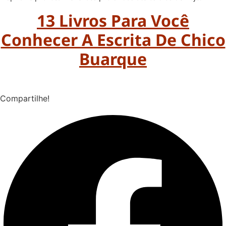
13 Livros Para Você
Conhecer A Escrita De Chico
Buarque
Compartilhe!