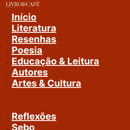
Ir
Para
Início
O
Literatura
Conteúdo
Resenhas
Poesia
Educação & Leitura
Autores
Artes & Cultura
Cinema & Literatura
Música
Reflexões
Sebo