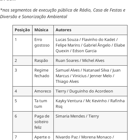
*nos segmentos de execução pública de Rádio, Casa de Festas e
Diversão e Sonorização Ambiental
Posição
Música
Autores
1
Erro
Lucas Souza / Flavinho do Kadet /
gostoso
Felipe Marins / Gabriel Ângelo / Eliabe
Quexin / Edson Garcia
2
Raspão
Ruan Soares / Michel Alves
3
Regime
Samuel Alves / Natanael Silva / Juan
fechado
Marcus / Vinicius / Jenner Melo /
Thiago Alves
4
Amoreco
Tierry / Duguinho do Acordeon
5
Ta tum
Kayky Ventura / Mc Kevinho / Rafinha
tum
Rsq
6
Paga de
Simaria Mendes / Tierry
solteiro
feliz
7
Aperte o
Nivardo Paz / Morena Monaco /