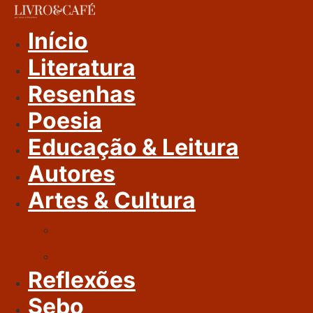
Ir
Para
Início
O
Literatura
Conteúdo
Resenhas
Poesia
Educação & Leitura
Autores
Artes & Cultura
Cinema & Literatura
Música
Reflexões
Sebo