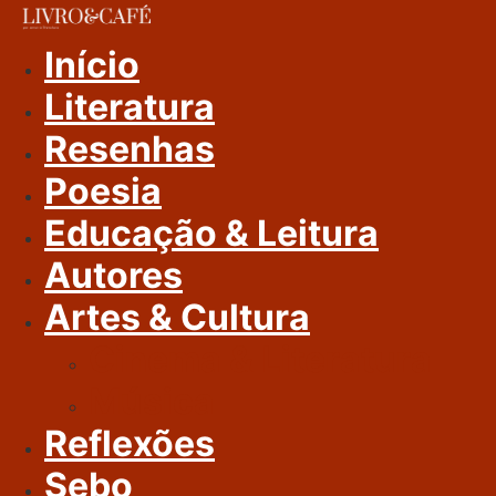
Ir
Para
Início
O
Literatura
Conteúdo
Resenhas
Poesia
Educação & Leitura
Autores
Artes & Cultura
Cinema & Literatura
Música
Reflexões
Sebo