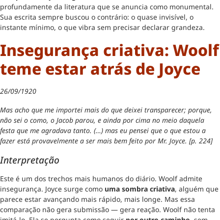
profundamente da literatura que se anuncia como monumental.
Sua escrita sempre buscou o contrário: o quase invisível, o
instante mínimo, o que vibra sem precisar declarar grandeza.
Insegurança criativa: Woolf
teme estar atrás de Joyce
26/09/1920
Mas acho que me importei mais do que deixei transparecer; porque,
não sei o como, o Jacob parou, e ainda por cima no meio daquela
festa que me agradava tanto. (…) mas eu pensei que o que estou a
fazer está provavelmente a ser mais bem feito por Mr. Joyce. [p. 224]
Interpretação
Este é um dos trechos mais humanos do diário. Woolf admite
insegurança. Joyce surge como
uma sombra criativa
, alguém que
parece estar avançando mais rápido, mais longe. Mas essa
comparação não gera submissão — gera reação. Woolf não tenta
imitá-lo. Ela se pergunta como seguir
por outro caminho
, sem