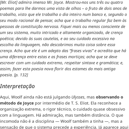
[Mr. Eliot] admira imenso Mr. Joyce. Mostrou-nos uns três ou quatro
poemas para lhe darmos uma vista de olhos – o fruto de dois anos de
trabalho, visto que ele trabalha o dia inteiro num banco e, segundo o
seu modo racional de pensar, acha que o trabalho regular faz bem às
pessoas de constituição nervosa. Fiquei mais ou menos consciente de
um seu sistema, muito intricado e altamente organizado, de crença
poética; devido às suas cautelas, e ao seu cuidado excessivo na
escolha da linguagem, não descobrimos muita coisa sobre essa
crença. Acho que ele é um adepto das “frases vivas” e acredita que há
uma diferença entre estas e as frases mortiças; acha que se deve
escrever com um cuidado extremo, respeitar sintaxe e gramática; e,
assim, fazer esta poesia nova florir dos estames da mais antiga
poesia. [p. 132]
Interpretação
Aqui, Woolf ainda não está julgando
Ulysses
, mas
observando o
método de Joyce
por intermédio de T. S. Eliot. Ela reconhece a
organização extrema, o rigor técnico, o cuidado quase obsessivo
com a linguagem. Há admiração, mas também distância. O que
incomoda não é a disciplina — Woolf também a tinha —, mas a
sensação de que o sistema precede a experiência. Já aparece aqui