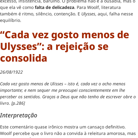
excesso, insistência, barulho. O problema não é a ousadia, mas o
que ela vê como
falta de delicadeza
. Para Woolf, literatura
também é ritmo, silêncio, contenção. E
Ulysses
, aqui, falha nesse
equilíbrio.
“Cada vez gosto menos de
Ulysses”: a rejeição se
consolida
26/08/1922
Cada vez gosto menos de Ulisses – isto é, cada vez o acho menos
importante; e nem sequer me preocupei conscientemente em lhe
perceber os sentidos. Graças a Deus que não tenho de escrever obre o
livro. [p.286]
Interpretação
Este comentário quase irônico mostra um cansaço definitivo.
Woolf percebe que o livro não a convida à releitura amorosa, mas