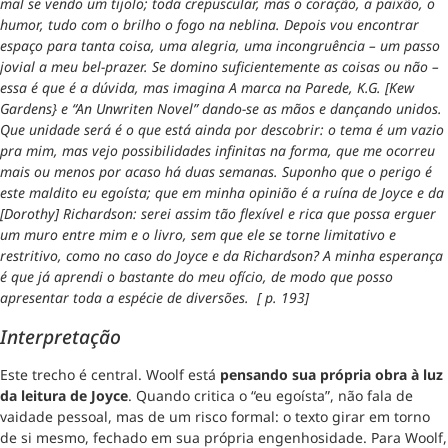
mal se vendo um tijolo; toda crepuscular, mas o coração, a paixão, o
humor, tudo com o brilho o fogo na neblina. Depois vou encontrar
espaço para tanta coisa, uma alegria, uma incongruência – um passo
jovial a meu bel-prazer. Se domino suficientemente as coisas ou não –
essa é que é a dúvida, mas imagina A marca na Parede, K.G. [Kew
Gardens} e “An Unwriten Novel” dando-se as mãos e dançando unidos.
Que unidade será é o que está ainda por descobrir: o tema é um vazio
pra mim, mas vejo possibilidades infinitas na forma, que me ocorreu
mais ou menos por acaso há duas semanas. Suponho que o perigo é
este maldito eu egoísta; que em minha opinião é a ruína de Joyce e da
[Dorothy] Richardson: serei assim tão flexível e rica que possa erguer
um muro entre mim e o livro, sem que ele se torne limitativo e
restritivo, como no caso do Joyce e da Richardson? A minha esperança
é que já aprendi o bastante do meu ofício, de modo que posso
apresentar toda a espécie de diversões. [ p. 193]
Interpretação
Este trecho é central. Woolf está
pensando sua própria obra à luz
da leitura de Joyce
. Quando critica o “eu egoísta”, não fala de
vaidade pessoal, mas de um risco formal: o texto girar em torno
de si mesmo, fechado em sua própria engenhosidade. Para Woolf,