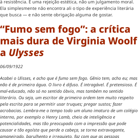
à resistência. É uma rejeição estética, não um julgamento moral.
Ela simplesmente não encontra ali o tipo de experiência literária
que busca — e não sente obrigação alguma de gostar.
“Fumo sem fogo”: a crítica
mais dura de Virginia Woolf
a
Ulysses
06/09/1922
Acabei o Ulisses, e acho que é fumo sem fogo. Gênio tem, acho eu; mas
não é de primeira água. O livro é difuso. É intragável. É pretensioso. É
mal-educado, não só no sentido óbvio, mas também no sentido
literário. Ou seja, um escritor de primeira ordem tem muito respeito
pela escrita para se permitir usar truques; pregar sustos; fazer
acrobacias. Lembra-me o tempo todo um aluno imaturo de um colégio
interno, por exemplo o Henry Lamb, cheio de inteligência e
potencialidades, mas tão preocupado com a impressão que pode
causar e tão egoísta que perde a cabeça, se torna extravagante,
amaneirado, barulhento e irrequieto, faz com que as pessoas