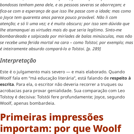
bondosas tenham pena dele, e as pessoas severas se aborreçam; e
fica-se com a esperança de que isso lhe passe com a idade; mas como
o Joyce tem quarenta anos parece pouco provável. Não li com
atenção; e só li uma vez; e é muito obscuro; por isso sem dúvida que
lhe atamanquei as virtudes mais do que seria legítimo. Sinto-me
bombardeada e salpicada por miríades de balas minúsculas, mas não
se recebe uma ferida mortal na cara – como Tolstoi; por exemplo; mas
é inteiramente absurdo compará-lo a Tolstoi. [p. 289]
Interpretação
Este é o julgamento mais severo — e mais elaborado. Quando
Woolf fala em “má educação literária”, está falando de
respeito à
escrita
. Para ela, o escritor não deveria recorrer a truques ou
acrobacias para provar genialidade. Sua comparação com Leo
Tolstoy é decisiva: Tolstói fere profundamente; Joyce, segundo
Woolf, apenas bombardeia.
Primeiras impressões
importam: por que Woolf