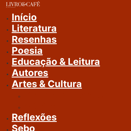
Ir
Para
Início
O
Literatura
Conteúdo
Resenhas
Poesia
Educação & Leitura
Autores
Artes & Cultura
Cinema & Literatura
Música
Reflexões
Sebo