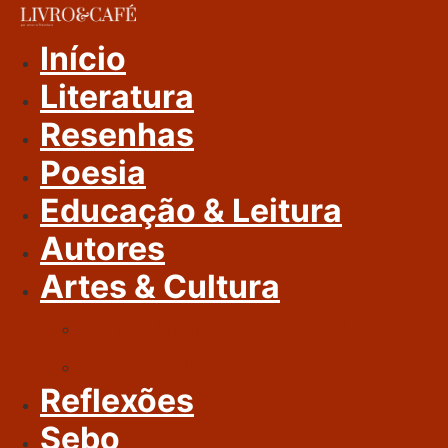
Ir
Para
Início
O
Literatura
Conteúdo
Resenhas
Poesia
Educação & Leitura
Autores
Artes & Cultura
Cinema & Literatura
Música
Reflexões
Sebo