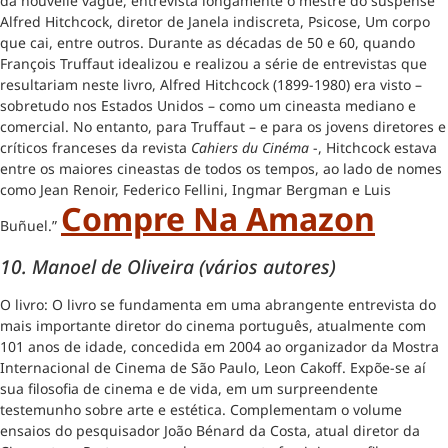
da nouvelle vague, entrevista longamente o mestre do suspense
Alfred Hitchcock, diretor de Janela indiscreta, Psicose, Um corpo
que cai, entre outros. Durante as décadas de 50 e 60, quando
François Truffaut idealizou e realizou a série de entrevistas que
resultariam neste livro, Alfred Hitchcock (1899-1980) era visto –
sobretudo nos Estados Unidos – como um cineasta mediano e
comercial. No entanto, para Truffaut – e para os jovens diretores e
críticos franceses da revista
Cahiers du Cinéma
-, Hitchcock estava
entre os maiores cineastas de todos os tempos, ao lado de nomes
como Jean Renoir, Federico Fellini, Ingmar Bergman e Luis
Compre Na Amazon
Buñuel.”
10.
Manoel de Oliveira (vários autores)
O livro: O livro se fundamenta em uma abrangente entrevista do
mais importante diretor do cinema português, atualmente com
101 anos de idade, concedida em 2004 ao organizador da Mostra
Internacional de Cinema de São Paulo, Leon Cakoff. Expõe-se aí
sua filosofia de cinema e de vida, em um surpreendente
testemunho sobre arte e estética. Complementam o volume
ensaios do pesquisador João Bénard da Costa, atual diretor da