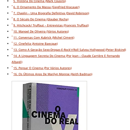
5. História Do Cinema (Mark Cousins)
6. O Ornamento Da Massa (Siegfried Kracauer)
7. Chaplin – Uma Biografia Definitiva (David Robinson)
8. O Século Do Cinema (Glauber Rocha)
9. Hitchcock/ Truffaut – Entrevistas (François Truffaut)
10. Manoel De Oliveira (vários Autores)
11. Conversas Com Kubrick (Michel Ciment)
12. Cinefelia (Antoine Baecque)
13. Como A Geração Sexo-Drogas-E-Rock’n’Roll Salvou Hollywood (Peter Biskind)
14. A Linguagem Secreta Do Cinema (por Jean – Claude Carrière E Fernando
Albagli)
15. Pensar O Cinema (por Vários Autores)
16. Os Últimos Anos De Marilyn Monroe (Keith Badman)