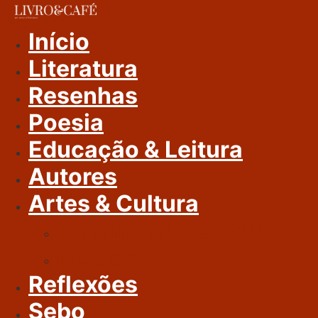
Ir
Para
Início
O
Literatura
Conteúdo
Resenhas
Poesia
Educação & Leitura
Autores
Artes & Cultura
Cinema & Literatura
Música
Reflexões
Sebo