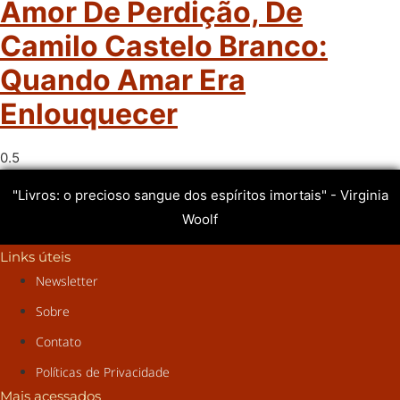
Amor De Perdição, De
Camilo Castelo Branco:
Quando Amar Era
Enlouquecer
"Livros: o precioso sangue dos espíritos imortais" - Virginia
Woolf
Links úteis
Newsletter
Sobre
Contato
Políticas de Privacidade
Mais acessados