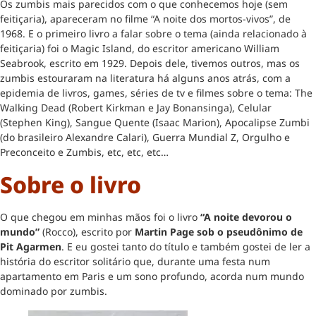
Os zumbis mais parecidos com o que conhecemos hoje (sem
feitiçaria), apareceram no filme “A noite dos mortos-vivos”, de
1968. E o primeiro livro a falar sobre o tema (ainda relacionado à
feitiçaria) foi o Magic Island, do escritor americano William
Seabrook, escrito em 1929. Depois dele, tivemos outros, mas os
zumbis estouraram na literatura há alguns anos atrás, com a
epidemia de livros, games, séries de tv e filmes sobre o tema: The
Walking Dead (Robert Kirkman e Jay Bonansinga), Celular
(Stephen King), Sangue Quente (Isaac Marion), Apocalipse Zumbi
(do brasileiro Alexandre Calari), Guerra Mundial Z, Orgulho e
Preconceito e Zumbis, etc, etc, etc…
Sobre o livro
O que chegou em minhas mãos foi o livro
“A noite devorou o
mundo”
(Rocco), escrito por
Martin Page sob o pseudônimo de
Pit Agarmen
. E eu gostei tanto do título e também gostei de ler a
história do escritor solitário que, durante uma festa num
apartamento em Paris e um sono profundo, acorda num mundo
dominado por zumbis.