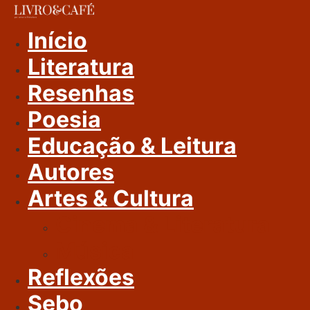
Ir
Para
Início
O
Literatura
Conteúdo
Resenhas
Poesia
Educação & Leitura
Autores
Artes & Cultura
Cinema & Literatura
Música
Reflexões
Sebo