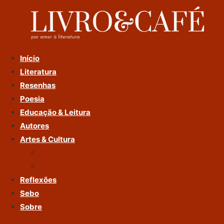
Ir
Para
O
Conteúdo
Início
Literatura
Resenhas
Poesia
Educação & Leitura
Autores
Artes & Cultura
Cinema & Literatura
Música
Reflexões
Sebo
Sobre