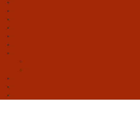
Início
Literatura
Resenhas
Poesia
Educação & Leitura
Autores
Artes & Cultura
Cinema & Literatura
Música
Reflexões
Sebo
Sobre