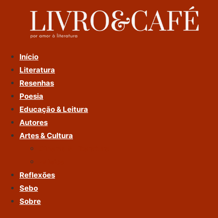
Ir
Para
O
Conteúdo
Início
Literatura
Resenhas
Poesia
Educação & Leitura
Autores
Artes & Cultura
Cinema & Literatura
Música
Reflexões
Sebo
Sobre