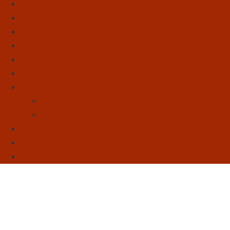
Início
Literatura
Resenhas
Poesia
Educação & Leitura
Autores
Artes & Cultura
Cinema & Literatura
Música
Reflexões
Sebo
Sobre