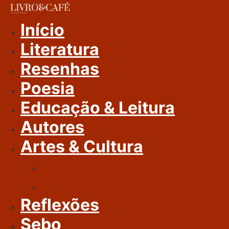
Ir
Para
Início
O
Literatura
Conteúdo
Resenhas
Poesia
Educação & Leitura
Autores
Artes & Cultura
Cinema & Literatura
Música
Reflexões
Sebo