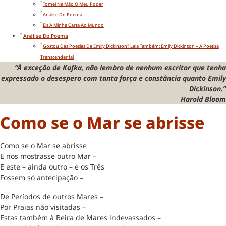
Tomei Na Mão O Meu Poder
Análise Do Poema
Eis A Minha Carta Ao Mundo
Análise Do Poema
Gostou Das Poesias De Emily Dickinson? Leia Também: Emily Dickinson – A Poetisa
Transcendental
“À exceção de Kafka, não lembro de nenhum escritor que tenha
expressado o desespero com tanta força e constância quanto Emily
Dickinson.”
Harold Bloom
Como se o Mar se abrisse
Como se o Mar se abrisse
E nos mostrasse outro Mar –
E este – ainda outro – e os Três
Fossem só antecipação –
De Períodos de outros Mares –
Por Praias não visitadas –
Estas também à Beira de Mares indevassados –