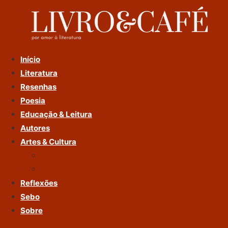
Ir
Para
O
Conteúdo
Início
Literatura
Resenhas
Poesia
Educação & Leitura
Autores
Artes & Cultura
Cinema & Literatura
Música
Reflexões
Sebo
Sobre