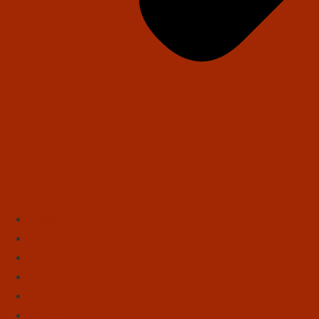
Início
Literatura
Resenhas
Poesia
Educação & Leitura
Autores