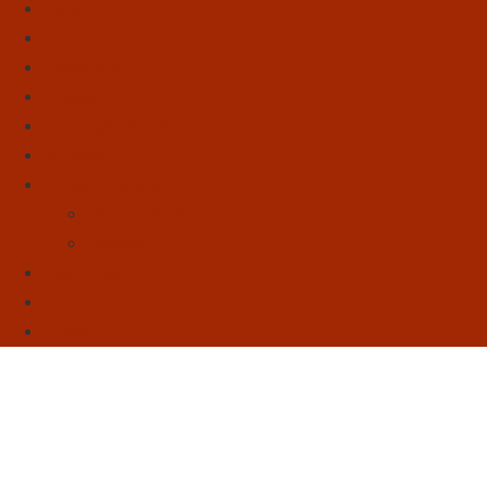
Início
Literatura
Resenhas
Poesia
Educação & Leitura
Autores
Artes & Cultura
Cinema & Literatura
Música
Reflexões
Sebo
Sobre