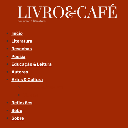
Ir
Para
O
Conteúdo
Início
Literatura
Resenhas
Poesia
Educação & Leitura
Autores
Artes & Cultura
Cinema & Literatura
Música
Reflexões
Sebo
Sobre