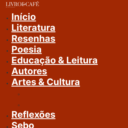
Ir
Para
Início
O
Literatura
Conteúdo
Resenhas
Poesia
Educação & Leitura
Autores
Artes & Cultura
Cinema & Literatura
Música
Reflexões
Sebo