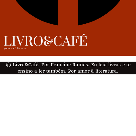
© Livro&Café. Por Francine Ramos. Eu leio livros e te
ensino a ler também. Por amor à literatura.