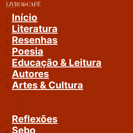
Ir
Para
Início
O
Literatura
Conteúdo
Resenhas
Poesia
Educação & Leitura
Autores
Artes & Cultura
Cinema & Literatura
Música
Reflexões
Sebo