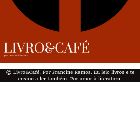
© Livro&Café. Por Francine Ramos. Eu leio livros e te
ensino a ler também. Por amor à literatura.