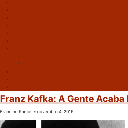
Início
Literatura
Resenhas
Poesia
Educação & Leitura
Autores
Artes & Cultura
Cinema & Literatura
Música
Reflexões
Sebo
Sobre
Franz Kafka: A Gente Acaba
Francine Ramos
novembro 4, 2016