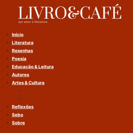
Ir
Para
O
Conteúdo
Início
Literatura
Resenhas
Poesia
Educação & Leitura
Autores
Artes & Cultura
Cinema & Literatura
Música
Reflexões
Sebo
Sobre