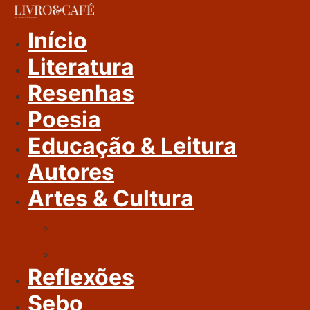
Ir
Para
Início
O
Literatura
Conteúdo
Resenhas
Poesia
Educação & Leitura
Autores
Artes & Cultura
Cinema & Literatura
Música
Reflexões
Sebo