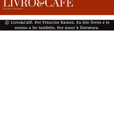
© Livro&Café. Por Francine Ramos. Eu leio livros e te
ensino a ler também. Por amor à literatura.