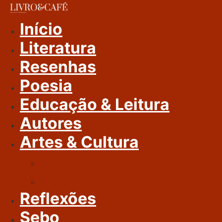
Ir
Para
Início
O
Literatura
Conteúdo
Resenhas
Poesia
Educação & Leitura
Autores
Artes & Cultura
Cinema & Literatura
Música
Reflexões
Sebo