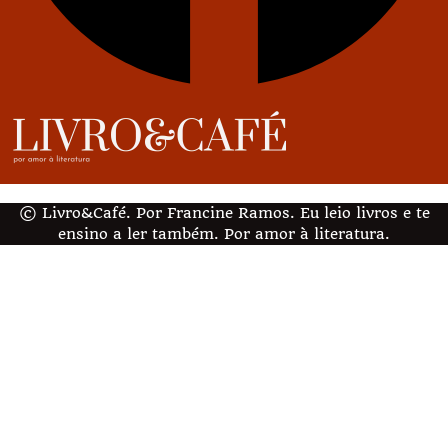
© Livro&Café. Por Francine Ramos. Eu leio livros e te
ensino a ler também. Por amor à literatura.