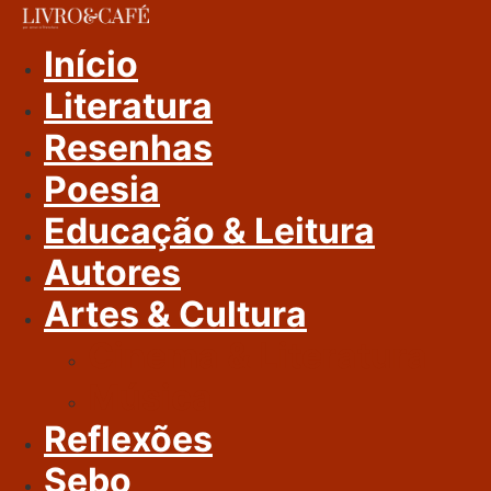
Ir
Para
Início
O
Literatura
Conteúdo
Resenhas
Poesia
Educação & Leitura
Autores
Artes & Cultura
Cinema & Literatura
Música
Reflexões
Sebo