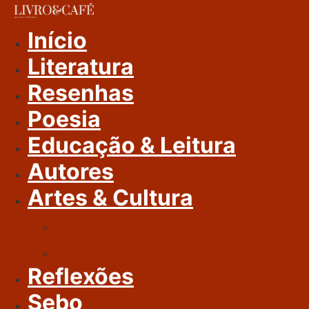
Ir
Para
Início
O
Literatura
Conteúdo
Resenhas
Poesia
Educação & Leitura
Autores
Artes & Cultura
Cinema & Literatura
Música
Reflexões
Sebo