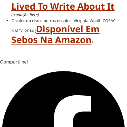
Lived To Write About It
(
tradução livre)
O valor do riso e outros ensaios. Virginia Woolf. COSAC
Disponível Em
NAIFY, 2014 (
Sebos Na Amazon
)
Compartilhe!