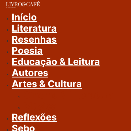
Ir
Para
Início
O
Literatura
Conteúdo
Resenhas
Poesia
Educação & Leitura
Autores
Artes & Cultura
Cinema & Literatura
Música
Reflexões
Sebo