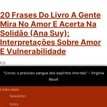
20 Frases Do Livro A Gente
Mira No Amor E Acerta Na
Solidão (Ana Suy):
Interpretações Sobre Amor
E Vulnerabilidade
"Livros: o precioso sangue dos espíritos imortais" - Virginia
Woolf
Links úteis
Newsletter
Sobre