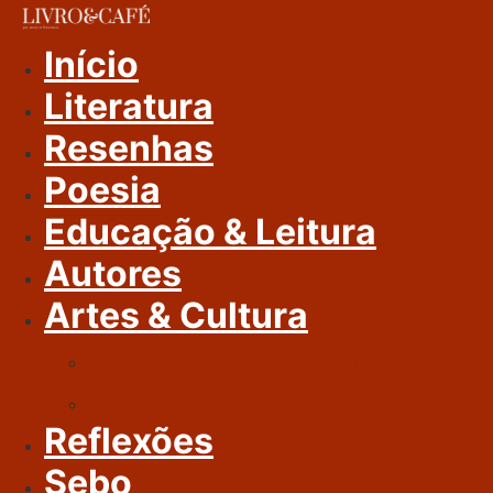
Ir
Para
Início
O
Literatura
Conteúdo
Resenhas
Poesia
Educação & Leitura
Autores
Artes & Cultura
Cinema & Literatura
Música
Reflexões
Sebo