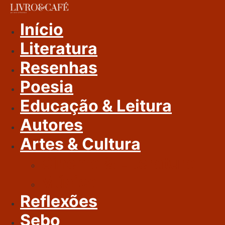
Ir
Para
Início
O
Literatura
Conteúdo
Resenhas
Poesia
Educação & Leitura
Autores
Artes & Cultura
Cinema & Literatura
Música
Reflexões
Sebo