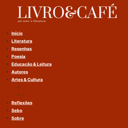
Ir
Para
O
Conteúdo
Início
Literatura
Resenhas
Poesia
Educação & Leitura
Autores
Artes & Cultura
Cinema & Literatura
Música
Reflexões
Sebo
Sobre