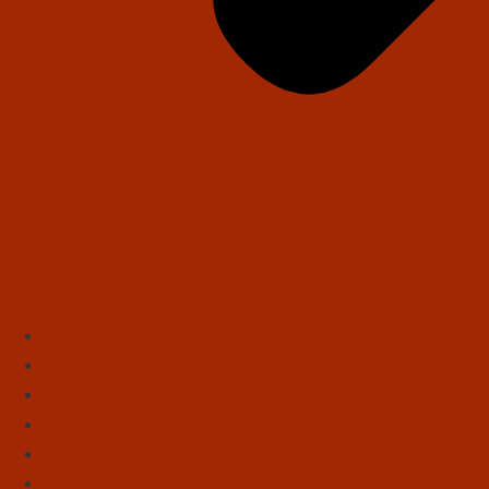
Início
Literatura
Resenhas
Poesia
Educação & Leitura
Autores