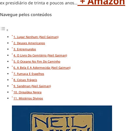
+ Amazon
ex presidiário de trinta e poucos anos…
Navegue pelos conteúdos
1. Lugar Nenhum (Neil Gaiman)
2. Deuses Americanos
3. Entremundos
4. O Livro Do Cemitério (Neil Gaiman)
5. O Oceano No Fim Do Caminho
6. A Bela E A Adormecida (Neil Gaiman)
7. Fumaça E Espelhos
8. Coisas Frágeis
9. Sandman (Neil Gaiman)
10. Orquídea Negra
11. Mistérios Divinos