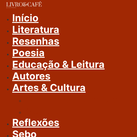
Ir
Para
Início
O
Literatura
Conteúdo
Resenhas
Poesia
Educação & Leitura
Autores
Artes & Cultura
Cinema & Literatura
Música
Reflexões
Sebo