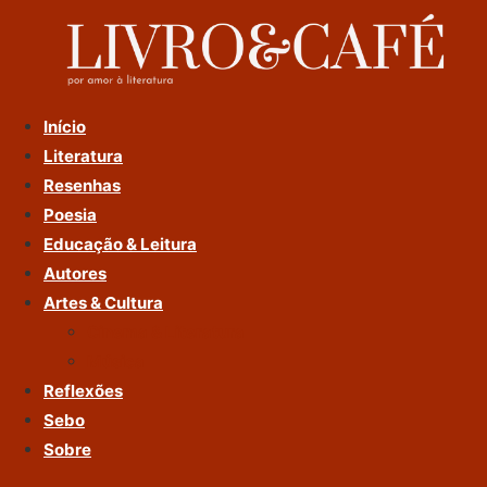
Ir
Para
O
Conteúdo
Início
Literatura
Resenhas
Poesia
Educação & Leitura
Autores
Artes & Cultura
Cinema & Literatura
Música
Reflexões
Sebo
Sobre