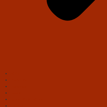
Início
Literatura
Resenhas
Poesia
Educação & Leitura
Autores