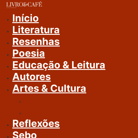
Ir
Para
Início
O
Literatura
Conteúdo
Resenhas
Poesia
Educação & Leitura
Autores
Artes & Cultura
Cinema & Literatura
Música
Reflexões
Sebo