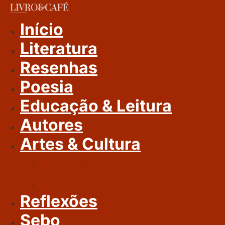
Ir
Para
Início
O
Literatura
Conteúdo
Resenhas
Poesia
Educação & Leitura
Autores
Artes & Cultura
Cinema & Literatura
Música
Reflexões
Sebo