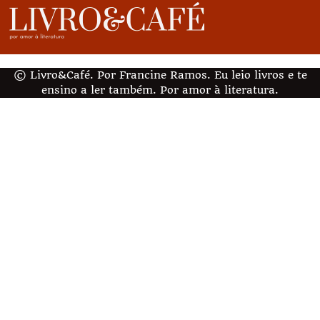
© Livro&Café. Por Francine Ramos. Eu leio livros e te
ensino a ler também. Por amor à literatura.