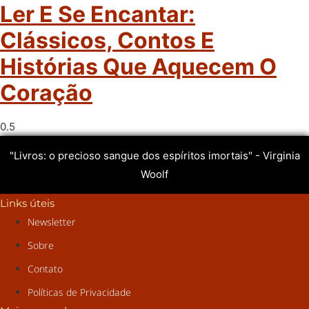
Ler E Se Encantar:
Clássicos, Contos E
Histórias Que Aquecem O
Coração
"Livros: o precioso sangue dos espíritos imortais" - Virginia
Woolf
Links úteis
Newsletter
Sobre
Contato
Políticas de Privacidade