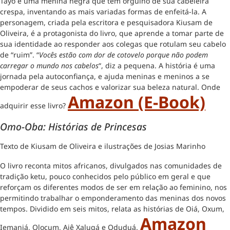
Tayó é uma menina negra que tem orgulho de sua cabeleira
crespa, inventando as mais variadas formas de enfeitá-la. A
personagem, criada pela escritora e pesquisadora Kiusam de
Oliveira, é a protagonista do livro, que aprende a tomar parte de
sua identidade ao responder aos colegas que rotulam seu cabelo
de “ruim”. “
Vocês estão com dor de cotovelo porque não podem
carregar o mundo nos cabelos
“, diz a pequena. A história é uma
jornada pela autoconfiança, e ajuda meninas e meninos a se
empoderar de seus cachos e valorizar sua beleza natural. Onde
Amazon (e-Book)
adquirir esse livro?
Omo-Oba: Histórias de Princesas
Texto de Kiusam de Oliveira e ilustrações de Josias Marinho
O livro reconta mitos africanos, divulgados nas comunidades de
tradição ketu, pouco conhecidos pelo público em geral e que
reforçam os diferentes modos de ser em relação ao feminino, nos
permitindo trabalhar o emponderamento das meninas dos novos
tempos. Dividido em seis mitos, relata as histórias de Oiá, Oxum,
Amazon
Iemanjá, Olocum, Ajê Xalugá e Oduduá.