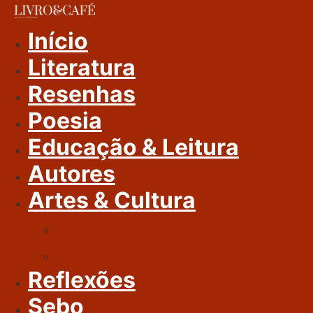
Ir
Para
Início
O
Literatura
Conteúdo
Resenhas
Poesia
Educação & Leitura
Autores
Artes & Cultura
Cinema & Literatura
Música
Reflexões
Sebo