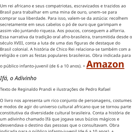
Um rei africano e seus compatriotas, escravizados e trazidos ao
Brasil para trabalhar em uma mina de ouro, unem–se para
comprar sua liberdade. Para isso, valem-se da astúcia: recolhem
secretamente em seus cabelos o pó de ouro que garimpam e
assim vão juntando riqueza. Aos poucos, conseguem a alforria.
Essa narrativa da tradição oral afro-brasileira, transmitida desde o
século XVIII, conta a luta de uma das figuras de destaque do
Brasil colonial. A história de Chico Rei relaciona-se também com a
religião e com as festas populares brasileiras. Obra indicada para
Amazon
o público infanto-juvenil (de 6 a 10 anos). +
Ifá, o Adivinho
Texto de Reginaldo Prandi e ilustrações de Pedro Rafael
O livro nos apresenta um rico conjunto de personagens, costumes
e modos de agir do universo cultural africano que se tornou parte
constitutiva da diversidade cultural brasileira. Conta a história de
um adivinho chamado Ifá que jogava seus búzios mágicos e
desvendava o destino das pessoas que o consultavam. Obra
indicada para o público infanto-juvenil (de 6 a 10 anos). +