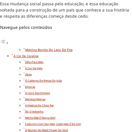
Essa mudança social passa pela educação, e essa educação
voltada para a construção de um país que conhece a sua história
e respeita as diferenças começa desde cedo.
Navegue pelos conteúdos
Menina Bonita Do Laço De Fita
A Cor De Coraline
Olhe Para Mim
A Cor Da Vida
Obax
O Caderno De Rimas Do João
Amoras
O Livro Das Origens
Meninas Negras
A História Do Chico Rei
Ifá, O Adivinho
Minha Mãe É Negra Sim!
Cada Um Com Seu Jeito, Cada Jeito É De Um!
O Mundo No Black Power De Tayó