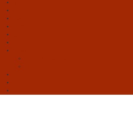
Início
Literatura
Resenhas
Poesia
Educação & Leitura
Autores
Artes & Cultura
Cinema & Literatura
Música
Reflexões
Sebo
Sobre