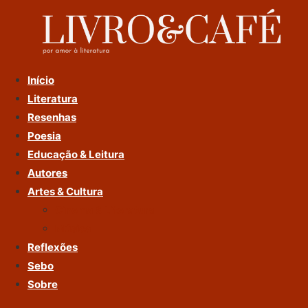
Ir
Para
O
Conteúdo
Início
Literatura
Resenhas
Poesia
Educação & Leitura
Autores
Artes & Cultura
Cinema & Literatura
Música
Reflexões
Sebo
Sobre