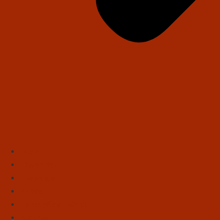
Início
Literatura
Resenhas
Poesia
Educação & Leitura
Autores