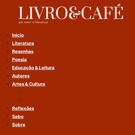
Ir
Para
O
Conteúdo
Início
Literatura
Resenhas
Poesia
Educação & Leitura
Autores
Artes & Cultura
Cinema & Literatura
Música
Reflexões
Sebo
Sobre