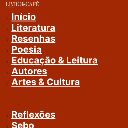
Ir
Para
Início
O
Literatura
Conteúdo
Resenhas
Poesia
Educação & Leitura
Autores
Artes & Cultura
Cinema & Literatura
Música
Reflexões
Sebo