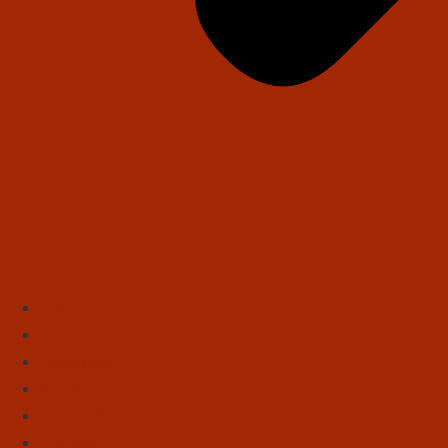
Início
Literatura
Resenhas
Poesia
Educação & Leitura
Autores