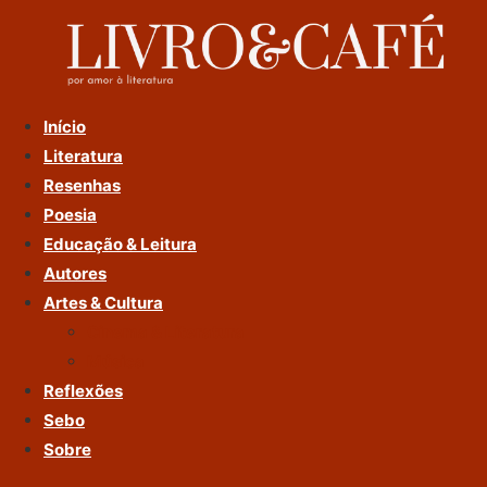
Ir
Para
O
Conteúdo
Início
Literatura
Resenhas
Poesia
Educação & Leitura
Autores
Artes & Cultura
Cinema & Literatura
Música
Reflexões
Sebo
Sobre