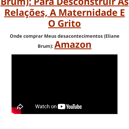
Brum): Para Desconstruir As
Relações, A Maternidade E
O Grito
Onde comprar Meus desacontecimentos (Eliane
Amazon
Brum):