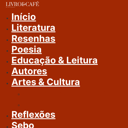
Ir
Para
Início
O
Literatura
Conteúdo
Resenhas
Poesia
Educação & Leitura
Autores
Artes & Cultura
Cinema & Literatura
Música
Reflexões
Sebo