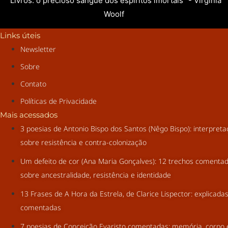
"Livros: o precioso sangue dos espíritos imortais" - Virginia
Woolf
Links úteis
Newsletter
Sobre
Contato
Políticas de Privacidade
Mais acessados
3 poesias de Antonio Bispo dos Santos (Nêgo Bispo): interpret
sobre resistência e contra-colonização
Um defeito de cor (Ana Maria Gonçalves): 12 trechos comenta
sobre ancestralidade, resistência e identidade
13 Frases de A Hora da Estrela, de Clarice Lispector: explicada
comentadas
7 poesias de Conceição Evaristo comentadas: memória, corpo 