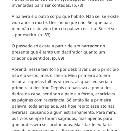
inventadas para ser contadas. (p.78)
A palavra é o outro corpo que habito. Não sei se existe
vida após a morte. Desconfio que não. Sei que para
mim não existe vida fora da palavra escrita. Só sei ser
– por escrito. (p. 83)
O passado só existe a partir de um narrador no
presente que é tanto um decifrador quanto um
criador de sentidos. (p. 89)
Aprendi nesse território por desbravar que o princípio
não é o verbo, mas o cheiro. Meu primeiro ato era
inspirar aquelas folhas virgens, as quais eu seria a
primeira a decifrar. Depois eu passava a ponta dos
dedos na capa, sentindo a pele e a forma, acariciava
as páginas com reverência. Só então lia a primeira
palavra, toda arrepiada. Até hoje repito esse ato nas
livrarias, causando algum estranhamento. Para mim,
os livros sempre foram sagrados, mas apenas para
que pudessem ser profanados. Mais tarde eu faria
sexo da mesma maneira, ligando os corpos e as letras