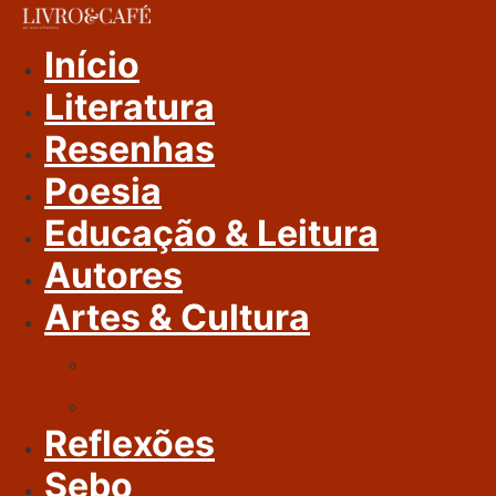
Ir
Para
Início
O
Literatura
Conteúdo
Resenhas
Poesia
Educação & Leitura
Autores
Artes & Cultura
Cinema & Literatura
Música
Reflexões
Sebo