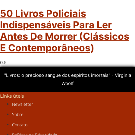
50 Livros Policiais
Indispensáveis Para Ler
Antes De Morrer (clássicos
E Contemporâneos)
"Livros: o precioso sangue dos espíritos imortais" - Virginia
Woolf
Links úteis
Newsletter
Sobre
Contato
Políticas de Privacidade