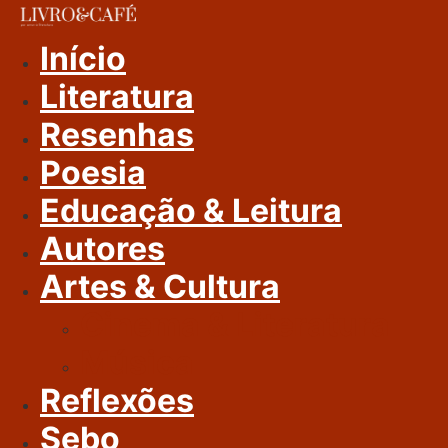
Ir
Para
Início
O
Literatura
Conteúdo
Resenhas
Poesia
Educação & Leitura
Autores
Artes & Cultura
Cinema & Literatura
Música
Reflexões
Sebo