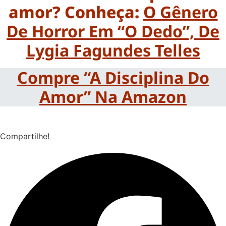
amor? Conheça
:
O Gênero
De Horror Em “O Dedo”, De
Lygia Fagundes Telles
Compre “A Disciplina Do
Amor” Na Amazon
Compartilhe!