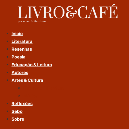
Ir
Para
O
Conteúdo
Início
Literatura
Resenhas
Poesia
Educação & Leitura
Autores
Artes & Cultura
Cinema & Literatura
Música
Reflexões
Sebo
Sobre