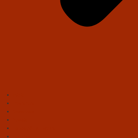
Início
Literatura
Resenhas
Poesia
Educação & Leitura
Autores