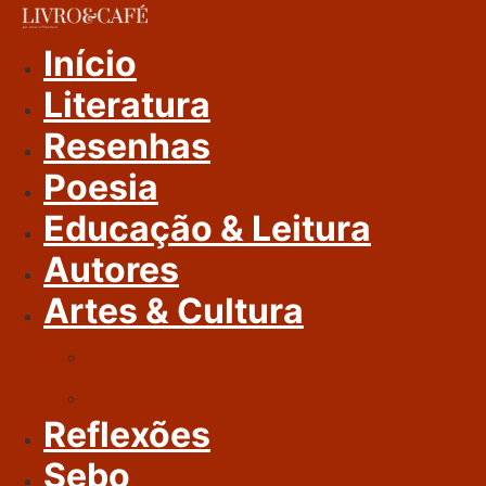
Ir
Para
Início
O
Literatura
Conteúdo
Resenhas
Poesia
Educação & Leitura
Autores
Artes & Cultura
Cinema & Literatura
Música
Reflexões
Sebo