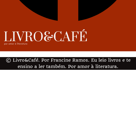
© Livro&Café. Por Francine Ramos. Eu leio livros e te
ensino a ler também. Por amor à literatura.