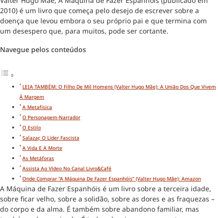
Valter Hugo Mãe, A Máquina de Fazer Espanhóis (publicado em
2010) é um livro que começa pelo desejo de escrever sobre a
doença que levou embora o seu próprio pai e que termina com
um desespero que, para muitos, pode ser cortante.
Navegue pelos conteúdos
LEIA TAMBÉM: O Filho De Mil Homens (Valter Hugo Mãe): A União Dos Que Vivem
À Margem
A Metafísica
O Personagem-Narrador
O Estilo
Salazar, O Líder Fascista
A Vida E A Morte
As Metáforas
Assista Ao Vídeo No Canal Livro&Café
Onde Comprar “A Máquina De Fazer Espanhóis” (Valter Hugo Mãe): Amazon
A Máquina de Fazer Espanhóis é um livro sobre a terceira idade,
sobre ficar velho, sobre a solidão, sobre as dores e as fraquezas –
do corpo e da alma. É também sobre abandono familiar, mas