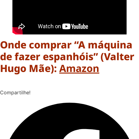
Onde comprar “A máquina
de fazer espanhóis” (Valter
Hugo Mãe):
Amazon
Compartilhe!