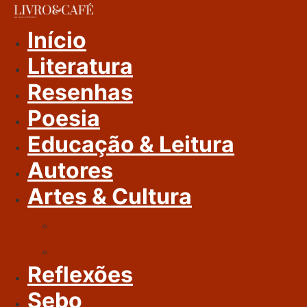
Ir
Para
Início
O
Literatura
Conteúdo
Resenhas
Poesia
Educação & Leitura
Autores
Artes & Cultura
Cinema & Literatura
Música
Reflexões
Sebo