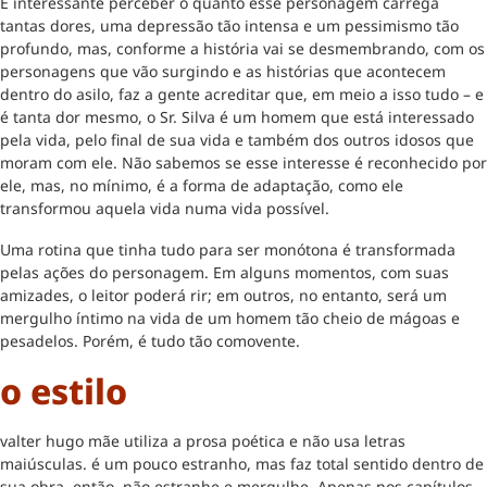
É interessante perceber o quanto esse personagem carrega
tantas dores, uma depressão tão intensa e um pessimismo tão
profundo, mas, conforme a história vai se desmembrando, com os
personagens que vão surgindo e as histórias que acontecem
dentro do asilo, faz a gente acreditar que, em meio a isso tudo – e
é tanta dor mesmo, o Sr. Silva é um homem que está interessado
pela vida, pelo final de sua vida e também dos outros idosos que
moram com ele. Não sabemos se esse interesse é reconhecido por
ele, mas, no mínimo, é a forma de adaptação, como ele
transformou aquela vida numa vida possível.
Uma rotina que tinha tudo para ser monótona é transformada
pelas ações do personagem. Em alguns momentos, com suas
amizades, o leitor poderá rir; em outros, no entanto, será um
mergulho íntimo na vida de um homem tão cheio de mágoas e
pesadelos. Porém, é tudo tão comovente.
o estilo
valter hugo mãe utiliza a prosa poética e não usa letras
maiúsculas. é um pouco estranho, mas faz total sentido dentro de
sua obra, então, não estranhe e mergulhe. Apenas nos capítulos