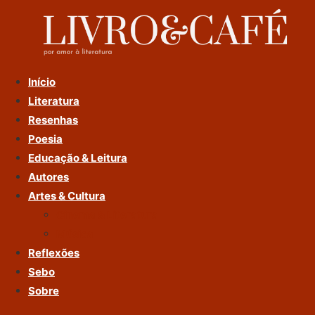
Ir
Para
O
Conteúdo
Início
Literatura
Resenhas
Poesia
Educação & Leitura
Autores
Artes & Cultura
Cinema & Literatura
Música
Reflexões
Sebo
Sobre