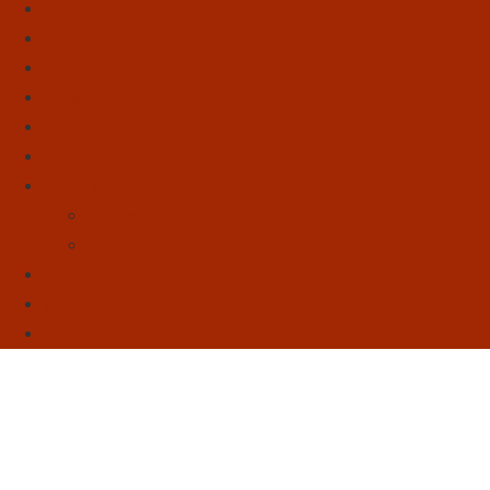
Início
Literatura
Resenhas
Poesia
Educação & Leitura
Autores
Artes & Cultura
Cinema & Literatura
Música
Reflexões
Sebo
Sobre